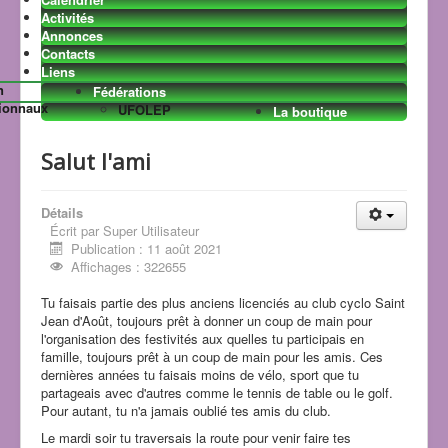
Activités
Annonces
Contacts
La vie du club
Liens
Les news
VTT club
n
Fédérations
Randonnées
Les Images
ionnaux
UFOLEP
La boutique
hebdomadaires
Planning annuel
Salut l'ami
Détails
Écrit par
Super Utilisateur
Publication : 11 août 2021
Affichages : 322655
Tu faisais partie des plus anciens licenciés au club cyclo Saint
Jean d'Août, toujours prêt à donner un coup de main pour
Le 7ème art
l'organisation des festivités aux quelles tu participais en
Sécurité
famille, toujours prêt à un coup de main pour les amis. Ces
Le sport dans la région
dernières années tu faisais moins de vélo, sport que tu
Cyclo
Raids
partageais avec d'autres comme le tennis de table ou le golf.
Courses à pieds
Cyclotourisme
Pour autant, tu n'a jamais oublié tes amis du club.
BICITUNA
Cyclosport
Le mardi soir tu traversais la route pour venir faire tes
VTT