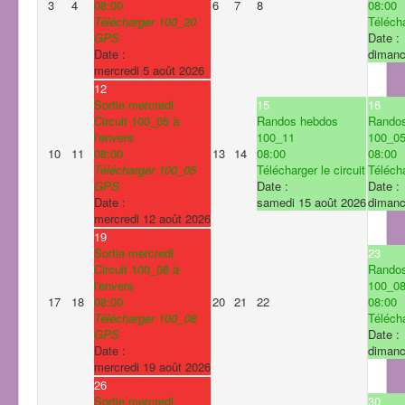
3
4
08:00
6
7
8
08:00
Télécharger 100_20
Télécha
GPS
Date :
Date :
dimanc
mercredi 5 août 2026
12
Sortie mercredi
15
16
Circuit 100_05 à
Randos hebdos
Rando
l'envers
100_11
100_0
10
11
08:00
13
14
08:00
08:00
Télécharger 100_05
Télécharger le circuit
Télécha
GPS
Date :
Date :
Date :
samedi 15 août 2026
dimanc
mercredi 12 août 2026
19
Sortie mercredi
23
Circuit 100_08 à
Rando
l'envers
100_0
17
18
08:00
20
21
22
08:00
Télécharger 100_08
Télécha
GPS
Date :
Date :
dimanc
mercredi 19 août 2026
26
Sortie mercredi
30