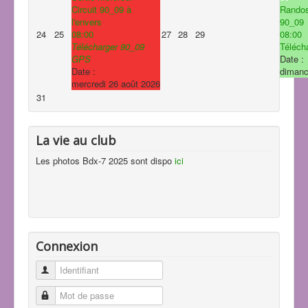
Circuit 90_09 à
Rando
l'envers
90_09
24
25
08:00
27
28
29
08:00
Télécharger 90_09
Télécha
GPS
Date :
Date :
dimanc
mercredi 26 août 2026
31
La vie au club
Les photos Bdx-7 2025 sont dispo
ici
Connexion
Identifiant
Mot de passe