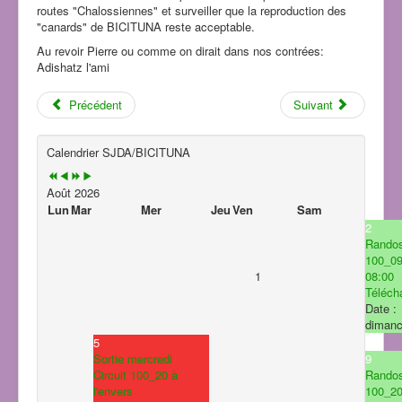
routes "Chalossiennes" et surveiller que la reproduction des
"canards" de BICITUNA reste acceptable.
Au revoir Pierre ou comme on dirait dans nos contrées:
Adishatz l'ami
Précédent
Suivant
Calendrier SJDA/BICITUNA
Août 2026
Lun
Mar
Mer
Jeu
Ven
Sam
2
Rando
100_0
1
08:00
Télécha
Date :
dimanc
5
Sortie mercredi
9
Circuit 100_20 à
Rando
l'envers
100_2