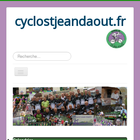
cyclostjeandaout.fr
Rechercher
Accueil
Organisation
Qui sommes nous
Les circuits
Le bureau
Les adhérents
Les GPS
Calendrier