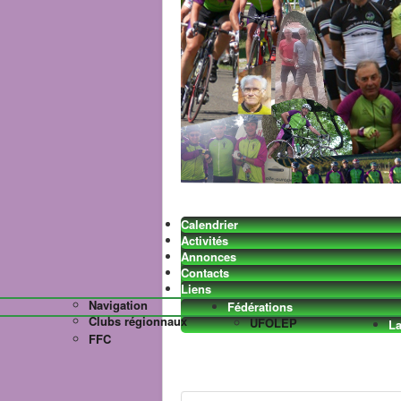
Calendrier
Activités
Annonces
Contacts
Liens
Navigation
Fédérations
Clubs régionnaux
UFOLEP
La
FFC