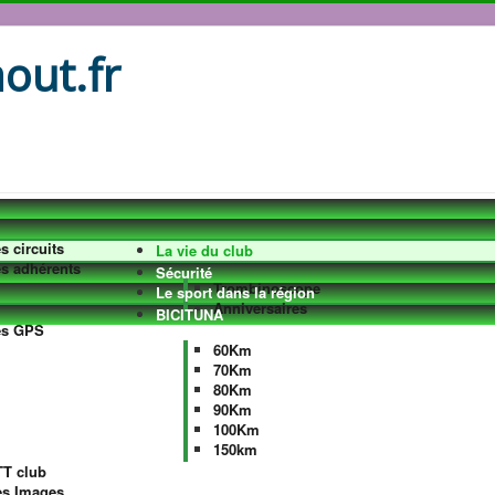
out.fr
s circuits
La vie du club
s adhérents
Sécurité
Trombinoscope
Le sport dans la région
Anniversaires
BICITUNA
es GPS
60Km
70Km
80Km
90Km
100Km
150km
T club
es Images