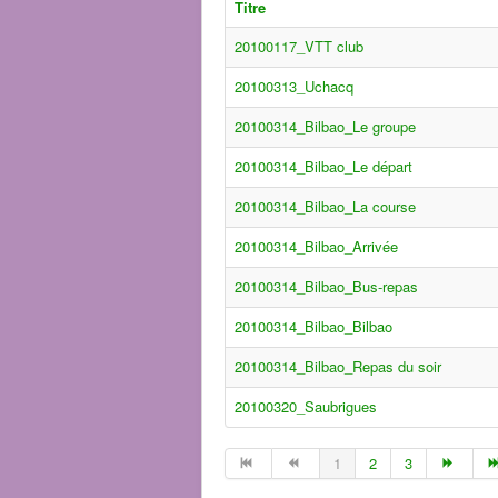
Titre
20100117_VTT club
20100313_Uchacq
20100314_Bilbao_Le groupe
20100314_Bilbao_Le départ
20100314_Bilbao_La course
20100314_Bilbao_Arrivée
20100314_Bilbao_Bus-repas
20100314_Bilbao_Bilbao
20100314_Bilbao_Repas du soir
20100320_Saubrigues
1
2
3