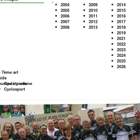
2004
2009
2014
2005
2010
2015
2006
2011
2016
2007
2012
2017
2008
2013
2018
2019
2021
2022
2023
2024
2025
2026
 7ème art
ids
urses à pieds
Cyclotourisme
Cyclosport