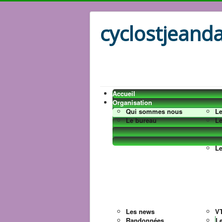
cyclostjeanda
Accueil
Organisation
Qui sommes nous
Le
Le bureau
Le
L
Les news
VT
Randonnées
L