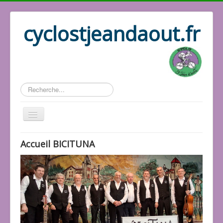
cyclostjeandaout.fr
Rechercher
Historique
Accueil BICITUNA
Association
Les docs
Les responsables
Les vidéos
Les photos
Le répertoire
Les activités
Accueil Cyclo