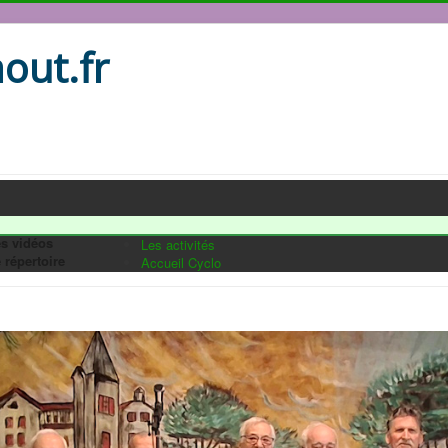
out.fr
s vidéos
Les activités
 répertoire
Accueil Cyclo