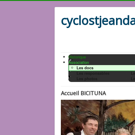
cyclostjeanda
Historique
Association
Les docs
Les responsables
Le
Les photos
Le
Accueil BICITUNA