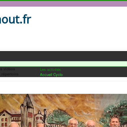
out.fr
s vidéos
Les activités
 répertoire
Accueil Cyclo