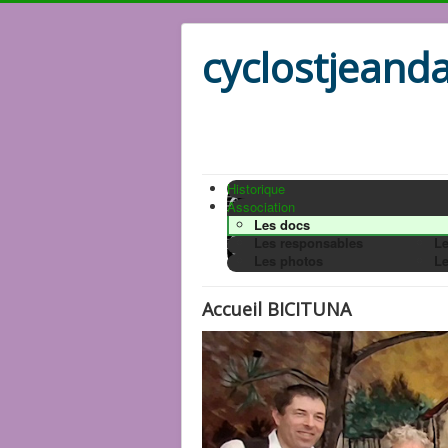
cyclostjeanda
Historique
Association
Les docs
Les responsables
Le
Les photos
Le
Accueil BICITUNA