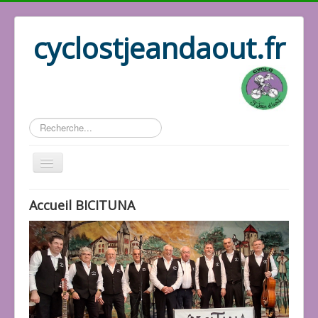
cyclostjeandaout.fr
Rechercher
Historique
Accueil BICITUNA
Association
Les docs
Les responsables
Les vidéos
Les photos
Le répertoire
Les activités
Accueil Cyclo