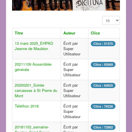
Affichage #
Titre
Auteur
Clics
13 mars 2025_EHPAD
Écrit par
Clics : 51375
Jeanne de Mauléon
Super
Utilisateur
20211109 Assemblée
Écrit par
Clics : 92669
générale
Super
Utilisateur
20200201_Soirée
Écrit par
Clics : 60825
carcasses à St Pierre du
Super
Mont
Utilisateur
Téléthon 2018
Écrit par
Clics : 79226
Super
Utilisateur
20181103_semaine-
Écrit par
Clics : 72882