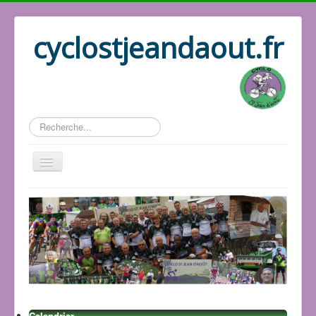
cyclostjeandaout.fr
Rechercher
Accueil
Organisation
Qui sommes nous
Les circuits
Le bureau
Les adhérents
Les GPS
Calendrier