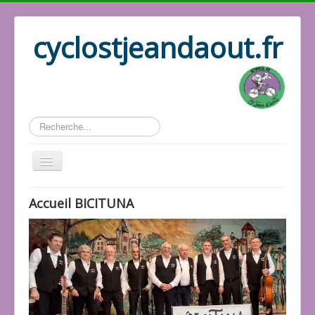
cyclostjeandaout.fr
Rechercher
Historique
Accueil BICITUNA
Association
Les docs
Les responsables
Les vidéos
Les photos
Le répertoire
Les activités
Accueil Cyclo