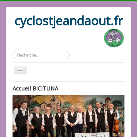
cyclostjeandaout.fr
Rechercher
Historique
Accueil BICITUNA
Association
Les docs
Les responsables
Les vidéos
Les photos
Le répertoire
Les activités
Accueil Cyclo