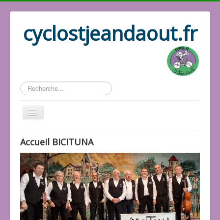
cyclostjeandaout.fr
Rechercher
Historique
Accueil BICITUNA
Association
Les docs
Les responsables
Les vidéos
Les photos
Le répertoire
Les activités
Accueil Cyclo